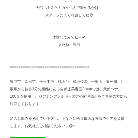
です。
天然ヘナ＆ケミカルヘナで染めるかは、
スタッフによく相談してね😉
体験してみてね～💕
またね～👋🏻
≡≡≡≡≡≡≡≡≡≡≡≡≡≡≡≡≡≡≡≡≡≡≡≡≡≡≡≡≡≡≡≡≡≡≡≡≡
豊中市、吹田市、千里中央、桃山台、緑地公園、千里山、東三国、江
坂駅から徒歩3分の距離にある自然派美容室Amanでは、天然ヘナ
100％を使用し、ジアミンアレルギーの方や縮毛矯正をご希望の方にも
対応しております。
髪のお悩みを抱えている方へ、あなたに合う最適な方法でケアを提供
します。お気軽にご相談ください。😊✨