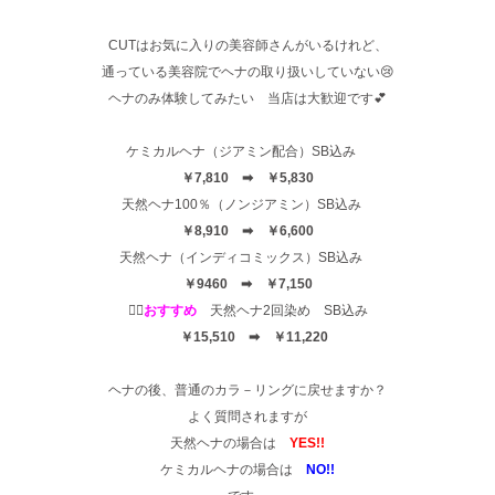
CUTはお気に入りの美容師さんがいるけれど、
通っている美容院でヘナの取り扱いしていない😢
ヘナのみ体験してみたい 当店は大歓迎です💕
ケミカルヘナ（ジアミン配合）SB込み
￥7,810 ➡ ￥5,830
天然ヘナ100％（ノンジアミン）SB込み
￥8,910 ➡ ￥6,600
天然ヘナ（インディコミックス）SB込み
￥9460 ➡ ￥7,150
☝🏻
おすすめ
天然ヘナ2回染め SB込み
￥15,510 ➡ ￥11,220
ヘナの後、普通のカラ－リングに戻せますか？
よく質問されますが
天然ヘナの場合は
YES!!
ケミカルヘナの場合は
NO!!