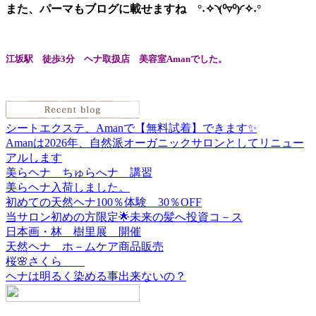
また、パーマもブログに載せますね °˖✧◝(⁰▿⁰)◜✧˖°
江坂駅 徒歩3分 ヘナ取扱店 美容室Amanでした。
シートエクステ、Amanで【無料試着】できます✨
Amanは2026年、自然派オーガニックサロンとしてリニュー
アルします
美らヘナ ちゅらへナ 講習
美らヘナ入荷しました。
初めての天然ヘナ100％体験 30％OFF
当サロン初めの方限定🌟未来の髪へ投資コ－ス
日本画・林 樹里展 開催
天然ヘナ ホ－ムケア商品販売
桜🌸さくら
ヘナは明るく染める事出来ないの？