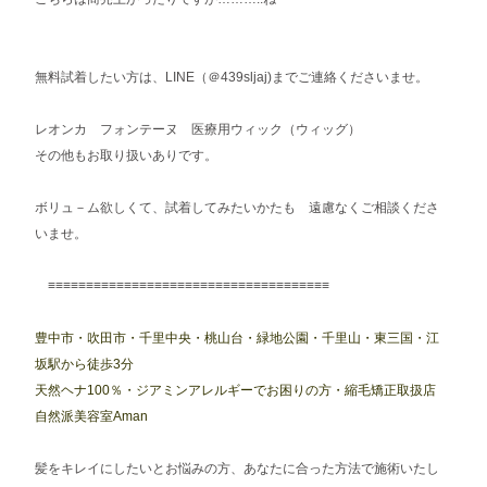
無料試着したい方は、LINE（＠439sljaj)までご連絡くださいませ。
レオンカ フォンテーヌ 医療用ウィック（ウィッグ）
その他もお取り扱いありです。
ボリュ－ム欲しくて、試着してみたいかたも 遠慮なくご相談くださ
いませ。
≡≡≡≡≡≡≡≡≡≡≡≡≡≡≡≡≡≡≡≡≡≡≡≡≡≡≡≡≡≡≡≡≡≡≡≡≡
豊中市・吹田市・千里中央・桃山台・緑地公園・千里山・東三国・江
坂駅から徒歩3分
天然ヘナ100％・ジアミンアレルギーでお困りの方・縮毛矯正取扱店
自然派美容室Aman
髪をキレイにしたいとお悩みの方、あなたに合った方法で施術いたし