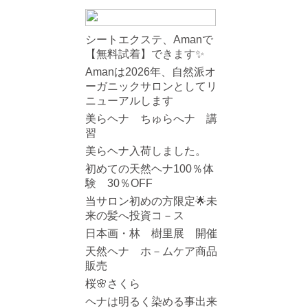
シートエクステ、Amanで
【無料試着】できます✨
Amanは2026年、自然派オ
ーガニックサロンとしてリ
ニューアルします
美らヘナ ちゅらへナ 講
習
美らヘナ入荷しました。
初めての天然ヘナ100％体
験 30％OFF
当サロン初めの方限定🌟未
来の髪へ投資コ－ス
日本画・林 樹里展 開催
天然ヘナ ホ－ムケア商品
販売
桜🌸さくら
ヘナは明るく染める事出来