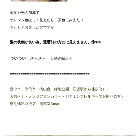
角度や光の加減で
オレンジ色ぽっく見えたり、茶色にみえたり
もともとお美しい方ですが
髪の状態が良い為、還暦前の方には見えません。😲✨✨
つやつや・さらさら・天使の輪✨✨
≡≡≡≡≡≡≡≡≡≡≡≡≡≡≡≡≡≡≡≡≡≡≡≡≡≡≡≡≡≡≡≡≡≡≡≡≡
豊中市・吹田市・桃山台・緑地公園・江坂駅から徒歩3分
天然ヘナ・ノンジアミンカラー・ジアミンアレルギーでお困りの方・
縮毛矯正取扱店 美容室Aman