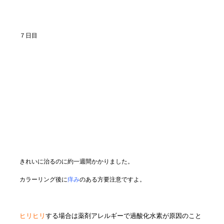
７日目
きれいに治るのに約一週間かかりました。
カラーリング後に
痒み
のある方要注意ですよ。
ヒリヒリ
する場合は薬剤アレルギーで過酸化水素が原因のこと