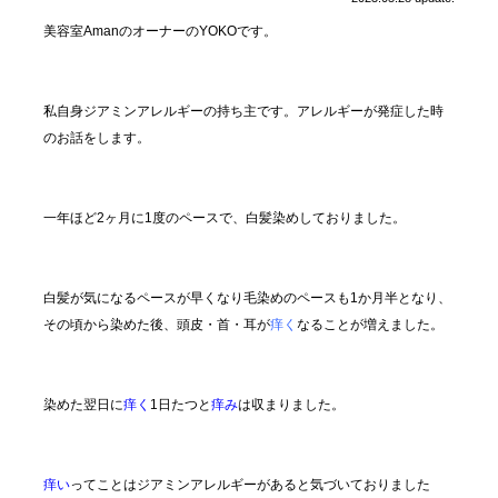
美容室AmanのオーナーのYOKOです。
私自身ジアミンアレルギーの持ち主です。アレルギーが発症した時
のお話をします。
一年ほど2ヶ月に1度のペースで、白髪染めしておりました。
白髪が気になるペースが早くなり毛染めのペースも1か月半となり、
その頃から染めた後、頭皮・首・耳が
痒く
なることが増えました。
染めた翌日に
痒く
1日たつと
痒み
は収まりました。
痒い
ってことはジアミンアレルギーがあると気づいておりました