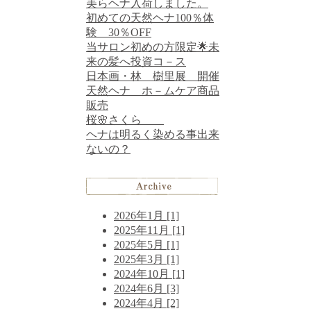
美らヘナ入荷しました。
初めての天然ヘナ100％体
験 30％OFF
当サロン初めの方限定🌟未
来の髪へ投資コ－ス
日本画・林 樹里展 開催
天然ヘナ ホ－ムケア商品
販売
桜🌸さくら
ヘナは明るく染める事出来
ないの？
2026年1月 [1]
2025年11月 [1]
2025年5月 [1]
2025年3月 [1]
2024年10月 [1]
2024年6月 [3]
2024年4月 [2]