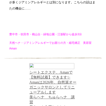
が多くジアミンアレルギーとは別になります。こちらの話はま
たの機会に……
豊中市・吹田市・桃山台・緑地公園・江坂駅から徒歩3分
天然ヘナ・ジアミンアレルギーでお困りの方・縮毛矯正 美容室
Aman
シートエクステ、Amanで
【無料試着】できます✨
Amanは2026年、自然派オー
ガニックサロンとしてリニ
ューアルします
美らヘナ ちゅらへナ 講
習