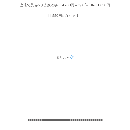
当店で美らヘナ染めのみ 9.900円＋ｼｬﾝﾌﾟ-ﾌﾞﾛ-代1.650円
11,550円になります。
またね～
≡≡≡≡≡≡≡≡≡≡≡≡≡≡≡≡≡≡≡≡≡≡≡≡≡≡≡≡≡≡≡≡≡≡≡≡≡