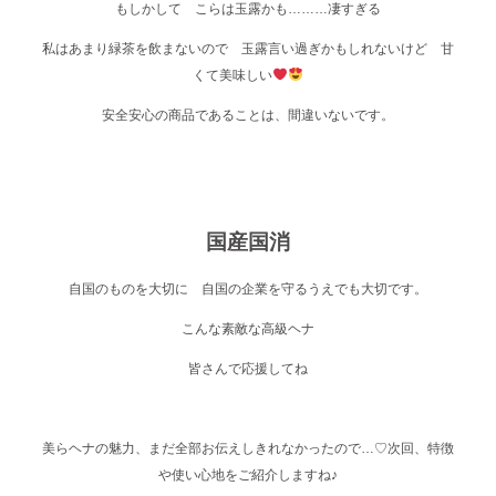
もしかして こらは玉露かも………凄すぎる
私はあまり緑茶を飲まないので 玉露言い過ぎかもしれないけど 甘
くて美味しい
安全安心の商品であることは、間違いないです。
国産国消
自国のものを大切に 自国の企業を守るうえでも大切です。
こんな素敵な高級ヘナ
皆さんで応援してね
美らヘナの魅力、まだ全部お伝えしきれなかったので…♡次回、特徴
や使い心地をご紹介しますね♪