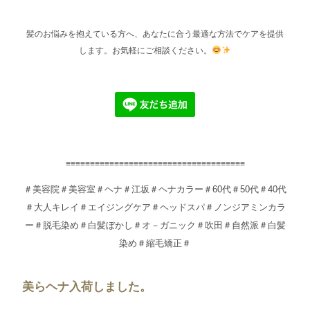
髪のお悩みを抱えている方へ、あなたに合う最適な方法でケアを提供
します。お気軽にご相談ください。
≡≡≡≡≡≡≡≡≡≡≡≡≡≡≡≡≡≡≡≡≡≡≡≡≡≡≡≡≡≡≡≡≡≡≡≡≡
＃美容院＃美容室＃ヘナ＃江坂＃ヘナカラー＃60代＃50代＃40代
＃大人キレイ＃エイジングケア＃ヘッドスパ＃ノンジアミンカラ
ー＃脱毛染め＃白髪ぼかし＃オ－ガニック＃吹田＃自然派＃白髪
染め＃縮毛矯正＃
美らヘナ入荷しました。