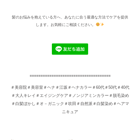
髪のお悩みを抱えている方へ、あなたに合う最適な方法でケアを提供
します。お気軽にご相談ください。
≡≡≡≡≡≡≡≡≡≡≡≡≡≡≡≡≡≡≡≡≡≡≡≡≡≡≡≡≡≡≡≡≡≡≡≡≡
＃美容院＃美容室＃ヘナ＃江坂＃ヘナカラー＃60代＃50代＃40代
＃大人キレイ＃エイジングケア＃ノンジアミンカラー＃脱毛染め
＃白髪ぼかし＃オ－ガニック＃吹田＃自然派＃白髪染め＃ヘアマ
ニキュア