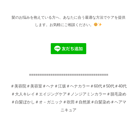
髪のお悩みを抱えている方へ、あなたに合う最適な方法でケアを提供
します。お気軽にご相談ください。
≡≡≡≡≡≡≡≡≡≡≡≡≡≡≡≡≡≡≡≡≡≡≡≡≡≡≡≡≡≡≡≡≡≡≡≡≡
＃美容院＃美容室＃ヘナ＃江坂＃ヘナカラー＃60代＃50代＃40代
＃大人キレイ＃エイジングケア＃ノンジアミンカラー＃脱毛染め
＃白髪ぼかし＃オ－ガニック＃吹田＃自然派＃白髪染め＃ヘアマ
ニキュア