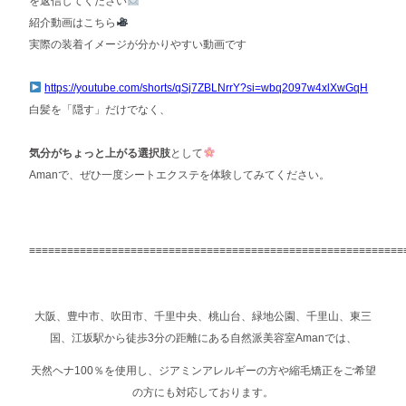
を返信してください
紹介動画はこちら
実際の装着イメージが分かりやすい動画です
https://youtube.com/shorts/qSj7ZBLNrrY?si=wbq2097w4xlXwGqH
白髪を「隠す」だけでなく、
気分がちょっと上がる選択肢
として
Amanで、ぜひ一度シートエクステを体験してみてください。
≡≡≡≡≡≡≡≡≡≡≡≡≡≡≡≡≡≡≡≡≡≡≡≡≡≡≡≡≡≡≡≡≡≡≡≡≡≡≡≡≡≡≡≡≡≡≡≡≡≡≡≡≡≡≡≡≡≡≡
大阪、豊中市、吹田市、千里中央、桃山台、緑地公園、千里山、東三
国、江坂駅から徒歩3分の距離にある自然派美容室Amanでは、
天然ヘナ100％を使用し、ジアミンアレルギーの方や縮毛矯正をご希望
の方にも対応しております。