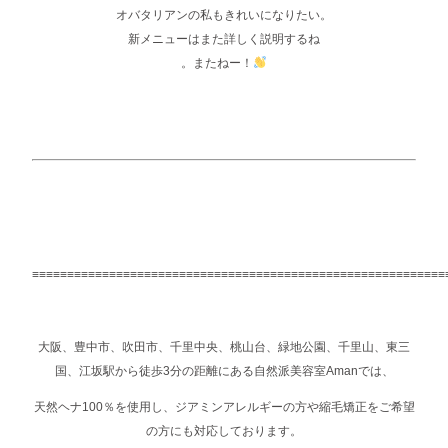
オバタリアンの私もきれいになりたい。
新メニューはまた詳しく説明するね
。またねー！
≡≡≡≡≡≡≡≡≡≡≡≡≡≡≡≡≡≡≡≡≡≡≡≡≡≡≡≡≡≡≡≡≡≡≡≡≡≡≡≡≡≡≡≡≡≡≡≡≡≡≡≡≡≡≡≡≡≡≡
大阪、豊中市、吹田市、千里中央、桃山台、緑地公園、千里山、東三
国、江坂駅から徒歩3分の距離にある自然派美容室Amanでは、
天然ヘナ100％を使用し、ジアミンアレルギーの方や縮毛矯正をご希望
の方にも対応しております。