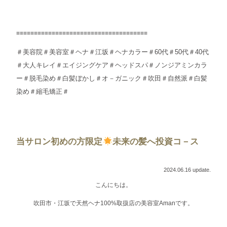
≡≡≡≡≡≡≡≡≡≡≡≡≡≡≡≡≡≡≡≡≡≡≡≡≡≡≡≡≡≡≡≡≡≡≡≡≡
＃美容院＃美容室＃ヘナ＃江坂＃ヘナカラー＃60代＃50代＃40代
＃大人キレイ＃エイジングケア＃ヘッドスパ＃ノンジアミンカラ
ー＃脱毛染め＃白髪ぼかし＃オ－ガニック＃吹田＃自然派＃白髪
染め＃縮毛矯正＃
当サロン初めの方限定
未来の髪へ投資コ－ス
2024.06.16 update.
こんにちは。
吹田市・江坂で天然ヘナ100%取扱店の美容室Amanです。