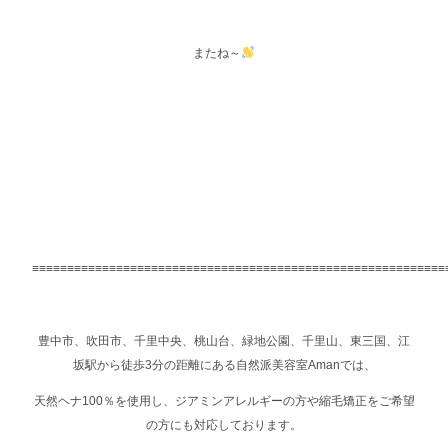
またね～
≡≡≡≡≡≡≡≡≡≡≡≡≡≡≡≡≡≡≡≡≡≡≡≡≡≡≡≡≡≡≡≡≡≡≡≡≡≡≡≡≡≡≡≡≡≡≡≡≡≡≡≡≡≡≡≡≡≡≡
豊中市、吹田市、千里中央、桃山台、緑地公園、千里山、東三国、江
坂駅から徒歩3分の距離にある自然派美容室Amanでは、
天然ヘナ100％を使用し、ジアミンアレルギーの方や縮毛矯正をご希望
の方にも対応しております。